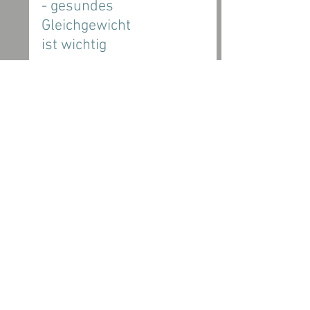
- gesundes
Gleichgewicht
ist wichtig
Informationen
Email
Connect
Impressum
kontakt@horse-by-nature.de
Datenschutz
Kontaktformular
Wiederrufsrecht
AGB
Newsletter
Versandinfo
Payments
*)Alle angegebenen Preise sind Endpreise. Gemäß § 19 UStG wird keine Umsatzsteuer erhoben
und folglich nicht ausgewiesen.
Copyright ©
2021-2026
HBN-HORSE BY NATURE