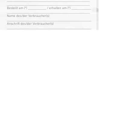
_______________________________________________________
_______________________________________________________
Bestellt am (*) ____________ / erhalten am (*) _____________
_______________________________________________________
Name des/der Verbraucher(s)
________________________________________________________
Anschrift des/der Verbraucher(s)
________________________________________________________
Unterschrift des/der Verbraucher(s) (nur bei Mitteilung auf
Papier)
_________________________
Datum
(*) Unzutreffendes streichen