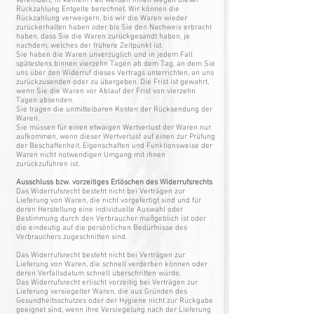
vereinbart; in keinem Fall werden Ihnen wegen dieser
Rückzahlung Entgelte berechnet. Wir können die
Rückzahlung verweigern, bis wir die Waren wieder
zurückerhalten haben oder bis Sie den Nachweis erbracht
haben, dass Sie die Waren zurückgesandt haben, je
nachdem, welches der frühere Zeitpunkt ist.
Sie haben die Waren unverzüglich und in jedem Fall
spätestens binnen vierzehn Tagen ab dem Tag, an dem Sie
uns über den Widerruf dieses Vertrags unterrichten, an uns
zurückzusenden oder zu übergeben. Die Frist ist gewahrt,
wenn Sie die Waren vor Ablauf der Frist von vierzehn
Tagen absenden.
Sie tragen die unmittelbaren Kosten der Rücksendung der
Waren.
Sie müssen für einen etwaigen Wertverlust der Waren nur
aufkommen, wenn dieser Wertverlust auf einen zur Prüfung
der Beschaffenheit, Eigenschaften und Funktionsweise der
Waren nicht notwendigen Umgang mit ihnen
zurückzuführen ist.
Ausschluss bzw. vorzeitiges Erlöschen des Widerrufsrechts
Das Widerrufsrecht besteht nicht bei Verträgen zur
Lieferung von Waren, die nicht vorgefertigt sind und für
deren Herstellung eine individuelle Auswahl oder
Bestimmung durch den Verbraucher maßgeblich ist oder
die eindeutig auf die persönlichen Bedürfnisse des
Verbrauchers zugeschnitten sind.
Das Widerrufsrecht besteht nicht bei Verträgen zur
Lieferung von Waren, die schnell verderben können oder
deren Verfallsdatum schnell überschritten würde.
Das Widerrufsrecht erlischt vorzeitig bei Verträgen zur
Lieferung versiegelter Waren, die aus Gründen des
Gesundheitsschutzes oder der Hygiene nicht zur Rückgabe
geeignet sind, wenn ihre Versiegelung nach der Lieferung