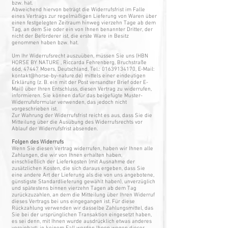
bzw. hat.
Abweichend hiervon beträgt die Widerrufsfrist im Falle
eines Vertrags zur regelmäßigen Lieferung von Waren über
einen festgelegten Zeitraum hinweg vierzehn Tage ab dem
Tag, an dem Sie oder ein von Ihnen benannter Dritter, der
nicht der Beförderer ist, die erste Ware in Besitz
genommen haben bzw. hat.
Um Ihr Widerrufsrecht auszuüben, müssen Sie uns (HBN
HORSE BY NATURE , Riccarda Fehrenberg, Bruchstraße
66d, 47447 Moers, Deutschland, Tel.:
01639134170
, E-Mail:
kontakt@horse-by-nature.de
) mittels einer eindeutigen
Erklärung (z. B. ein mit der Post versandter Brief oder E-
Mail) über Ihren Entschluss, diesen Vertrag zu widerrufen,
informieren. Sie können dafür das beigefügte Muster-
Widerrufsformular verwenden, das jedoch nicht
vorgeschrieben ist.
Zur Wahrung der Widerrufsfrist reicht es aus, dass Sie die
Mitteilung über die Ausübung des Widerrufsrechts vor
Ablauf der Widerrufsfrist absenden.
Folgen des Widerrufs
Wenn Sie diesen Vertrag widerrufen, haben wir Ihnen alle
Zahlungen, die wir von Ihnen erhalten haben,
einschließlich der Lieferkosten (mit Ausnahme der
zusätzlichen Kosten, die sich daraus ergeben, dass Sie
eine andere Art der Lieferung als die von uns angebotene,
günstigste Standardlieferung gewählt haben), unverzüglich
und spätestens binnen vierzehn Tagen ab dem Tag
zurückzuzahlen, an dem die Mitteilung über Ihren Widerruf
dieses Vertrags bei uns eingegangen ist. Für diese
Rückzahlung verwenden wir dasselbe Zahlungsmittel, das
Sie bei der ursprünglichen Transaktion eingesetzt haben,
es sei denn, mit Ihnen wurde ausdrücklich etwas anderes