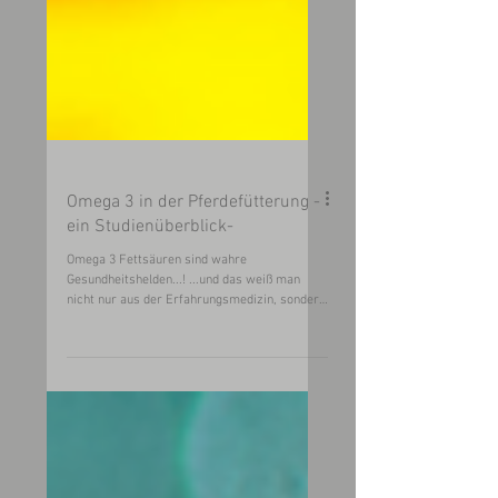
Omega 3 in der Pferdefütterung -
ein Studienüberblick-
Omega 3 Fettsäuren sind wahre
Gesundheitshelden...! ...und das weiß man
nicht nur aus der Erfahrungsmedizin, sondern
dahinter stehen zahlre