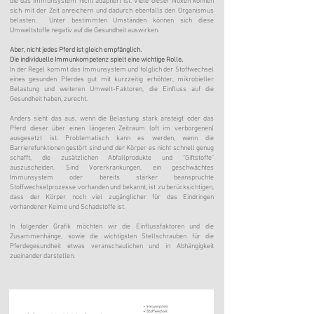
die das Immunsystem nicht adaptiert ist. Viele dieser Noxen können
sich mit der Zeit anreichern und
dadurch
ebenfalls den Organismus
belasten. Unter bestimmten Umständen können sich diese
Umweltstoffe negativ auf die Gesundheit auswirken.
Aber, nicht jedes Pferd ist gleich empfänglich.
Die individuelle Immunkompetenz spielt eine wichtige Rolle.
In der Regel kommt das Immunsystem und folglich der Stoffwechsel
eines gesunden Pferdes gut mit kurzzeitig erhöhter, mikrobieller
Belastung und weiteren Umwelt-Faktoren, die Einfluss auf die
Gesundheit haben, zurecht.
Anders sieht das aus, wenn die Belastung stark ansteigt oder das
Pferd dieser über einen längeren Zeitraum (oft im verborgenen)
ausgesetzt ist. Problematisch kann es werden, wenn die
Barrierefunktionen gestört sind und der Körper es nicht schnell genug
schafft, die zusätzlichen Abfallprodukte und "Giftstoffe"
auszuscheiden. Sind Vorerkrankungen, ein geschwächtes
Immunsystem oder bereits stärker beanspruchte
Stoffwechselprozesse vorhanden und bekannt, ist zu berücksichtigen,
dass der Körper noch viel zugänglicher für das Eindringen
vorhandener Keime und Schadstoffe ist.
In folgender Grafik möchten wir die Einflussfaktoren und die
Zusammenhänge, sowie die wichtigsten Stellschrauben für die
Pferdegesundheit etwas veranschaulichen und in Abhängigkeit
zueinander darstellen.