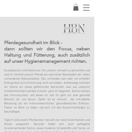
Pferdegesundheit im Blick -
​dann sollten wir den Focus, neben
Haltung und Fütterung, auch zusätzlich
auf unser Hygienemanagement richten.
Grundsätzlich sind Keime als Teil unserer Umwelt zu betrachten und
sind im Umfeld unserer Pferde ein natürlicher Bestandteil der vielen
vorhandenen Naturprodukte. Das vorhanden sein oder ein erhöhter
Eintrag lässt sich schlicht weg nicht vermeiden. Keineswegs möchten
wir Keime als etwas gefährliches betrachten, was aus unserem
Umfeld eleminiert werden müsste- ganz im Gegenteil- Keime stärken
das Immunsystem und bauen es auf! Es geht um eine gesunde
Balance um uns herum. Daher ist es sinnvoll, die mikrobielle
Belastung als ein mitverantwortlichen, gesundheitlichen Einfluss-
Faktor im Blick zu haben und sich mit den Zusammenhängen zu
beschäftigen.
Täglich sind unsere Pferde einer Vielzahl von natürlichen Keimen und
Noxen ausgesetzt. Darunter finden sich auch pathogene
(krankmachende) Keime, sowie moderne Schadstoffe und Toxine, an