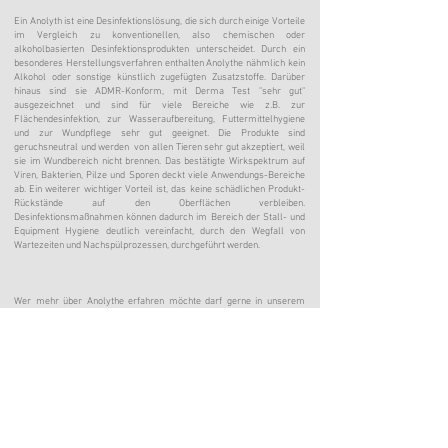
Ein Anolyth ist eine Desinfektionslösung, die sich durch einige Vorteile
im Vergleich zu konventionellen, also chemischen oder
alkoholbasierten Desinfektionsprodukten unterscheidet. Durch ein
besonderes Herstellungsverfahren enthalten Anolythe nähmlich kein
Alkohol oder sonstige künstlich zugefügten Zusatzstoffe. Darüber
hinaus sind sie ADMR-Konform, mit Derma Test "sehr gut"
ausgezeichnet und sind für viele Bereiche wie z.B. zur
Flächendesinfektion, zur Wasseraufbereitung, Futtermittelhygiene
und zur Wundpflege sehr gut geeignet. Die Produkte sind
geruchsneutral und werden von allen Tieren sehr gut akzeptiert, weil
sie im Wundbereich nicht brennen. Das bestätigte Wirkspektrum auf
Viren, Bakterien, Pilze und Sporen deckt viele Anwendungs-Bereiche
ab. Ein weiterer wichtiger Vorteil ist, das keine schädlichen Produkt-
Rückstände auf den Oberflächen verbleiben.
Desinfektionsmaßnahmen können dadurch im Bereich der Stall- und
Equipment Hygiene deutlich vereinfacht, durch den Wegfall von
Wartezeiten und Nachspülprozessen, durchgeführt werden.
Wer mehr über Anolythe erfahren möchte darf gerne in unserem
ausführlichen BLOG-Beitrag dazu stöbern.
Wissenswertes rund um Anolythe /Wirkweise und Anwendung
Weitere Informationen zu den Anwendungsbereichen und Empfehlung
geprüfter Produkte findet Ihr zudem unter dem Reiter
Hygiene
Konzept
hier auf unserer Homepage.