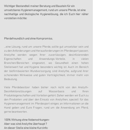
Wichtiger Bestandteil meiner Beratung und Baustein für ein
umsetzbares Hygienemanagement, rund um unsere Pferde, ist eine
nachhaltige
und ökologische Hygienelösung, die ich Euch hier näher
vorstellen möchte:
Pferdefreundlich und ohne Kompromiss.
...eine Lösung, rund um unsere Pferde, sollte gut umsetzbar sein und
zu den Anforderungen und Herausforderungen im Pferdesport passen.
Anolythe werden wegen Ihrer zuverlässigen, desinfizierenden
Eigenschaften und Anwendungs-Vorteile, in vielen
Branchen/Bereichen eingesetzt, wo Gesundheit einen hohen
Stellenwert hat und Hygiene besonders wichtig ist. Auch im Bereich
der biofilmbasierten Wundversorgung sind Anolythe, aufgrund ihrer
schonenden Wirkweise und guten Verträglichkeit, immer mehr von
Bedeutung.
Viele Pferdebesitzer haben bisher noch nicht von den Anolyth-
Desinfektionslösungen auf Wasserbasis und Ihren
Produkteigenschaften und Vorteilen gehört. Daher werden wir Euch zu
den Produkten und über den Einsatz von Anolythen, speziell für das
Hygienemanagement im Pferdesport
einiges an Informationen an die
Hand geben
und Eure Fragen, rund um die Anwendung am Pferd,
gerne beantworten.
100% Wirkung ohne Nebenwirkungen-
Aber was sind Anolythe überhaupt ?
An dieser Stelle eine kleine Kurzinfo: