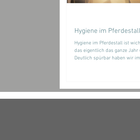
Hygiene im Pferdestall
Hygiene im Pferdestall ist wic
das eigentlich das ganze Jahr 
Deutlich spürbar haben wir im Winter
mildere und feuchtere...