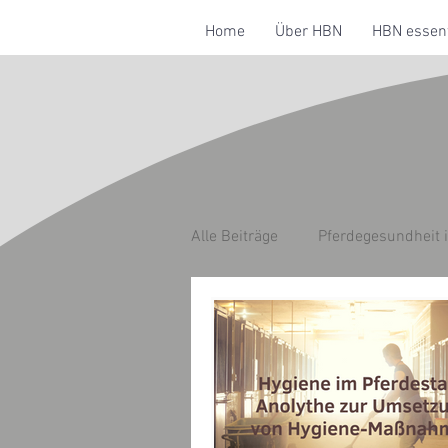
Home
Über HBN
HBN essent
Alle Beiträge
Pferdegesundheit 