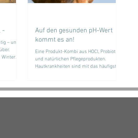
 -
Auf den gesunden pH-Wert
kommt es an!
htig – und
über.
Eine Produkt-Kombi aus HOCl, Probiotika
und natürlichen Pflegeprodukten.
Hautkrankheiten sind mit das häufigste
Thema, was uns bei...