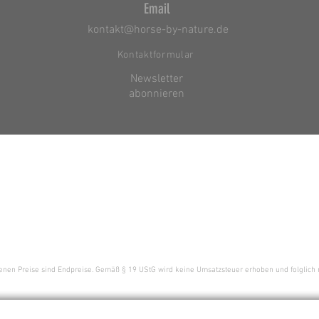
Email
kontakt@horse-by-nature.de
Kontaktformular
Newsletter
abonnieren
enen Preise sind Endpreise. Gemäß § 19 UStG wird keine Umsatzsteuer erhoben und folglich 