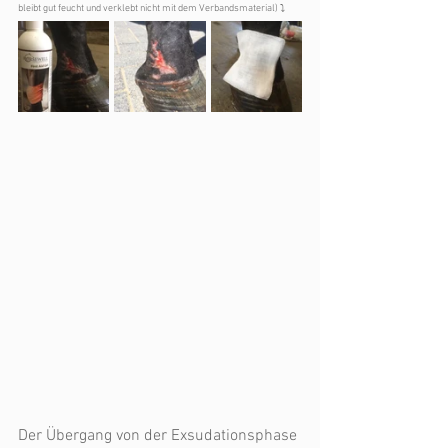
bleibt gut feucht und verklebt nicht mit dem Verbandsmaterial) ⤵️ 
Der Übergang von der Exsudationsphase 