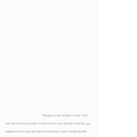
(Wunde am Mi 4.5 Bild mit HW  First 
Aid und nochmal draußen mit besserem Licht. Mit dem HW GEL gut 
abgedeckt hält auch die sterile Kompresse super und die Wunde 