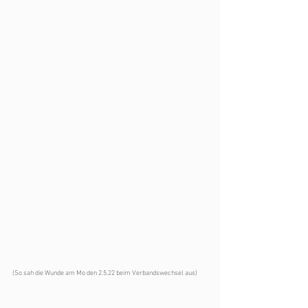
(So sah die Wunde am Mo den 2.5.22 beim Verbandswechsel aus)