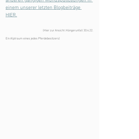
anderen gängigen Wundspüllösungen in 
einem unserer letzten Blogbeiträge 
HIER.
(Hier zur Ansicht :Hängerunfall 30.4.22. 
Ein Alptraum eines jedes Pferdebesitzers)