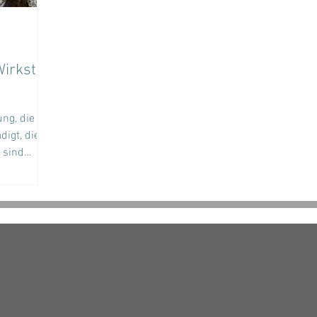
irkstoff
)
ung, die
digt, die
 sind