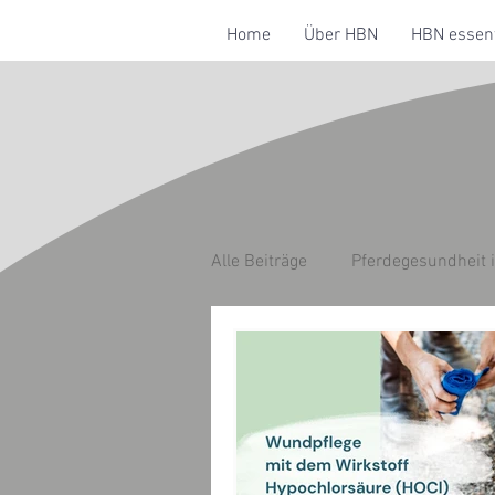
Home
Über HBN
HBN essent
Alle Beiträge
Pferdegesundheit 