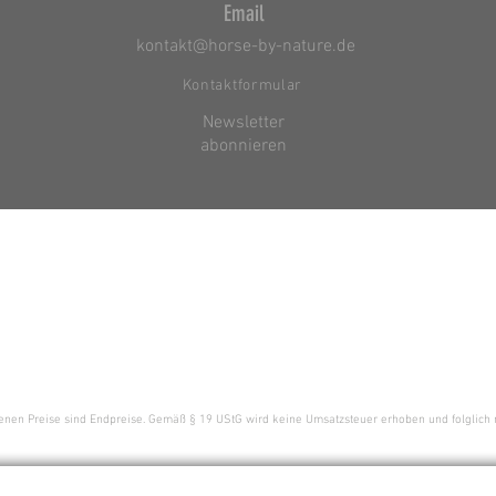
Email
kontakt@horse-by-nature.de
Kontaktformular
Newsletter
abonnieren
enen Preise sind Endpreise. Gemäß § 19 UStG wird keine Umsatzsteuer erhoben und folglich 