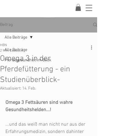
Beitrag
Alle Beiträge
HBN
Alle Beiträge
2 Min. Lesezeit
Omega 3 in der
Pferdegesundheit im Blick
Pferdefütterung - ein
Studienüberblick-
Aktualisiert:
14. Feb.
Omega 3 Fettsäuren sind wahre 
Gesundheitshelden...!
...und das weiß man nicht nur aus der 
Erfahrungsmedizin, sondern dahinter 