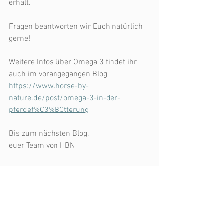
erhält.
Fragen beantworten wir Euch natürlich 
gerne!
Weitere Infos über Omega 3 findet ihr 
auch im vorangegangen Blog 
https://www.horse-by-
nature.de/post/omega-3-in-der-
pferdef%C3%BCtterung
Bis zum nächsten Blog, 
euer Team von HBN
Equines Asthma
Omega 3
Omega 3 Algenöl
Sommerekzem
Pferdefütterung
EMS
Arthrose
Hufrehe
Insulin Dysreguation Pferd
Fettsäureprofil