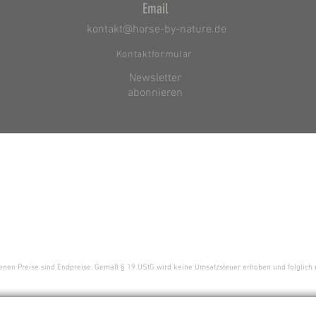
Email
kontakt@horse-by-nature.de
Kontaktformular
Newsletter
abonnieren
enen Preise sind Endpreise. Gemäß § 19 UStG wird keine Umsatzsteuer erhoben und folglich 