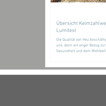
Übersicht Keimzahlwe
Lumitest
Die Qualität von Heu beschäftig
uns, denn ein enger Bezug zur
Gesundheit und dem Wohlbef
unserer Pferde besteht ohne...