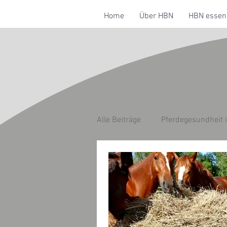
Home
Über HBN
HBN essent
Alle Beiträge
Pferdegesundheit 