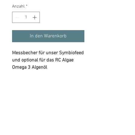
Anzahl
*
In den Warenkorb
Messbecher für unser Symbiofeed
und optional für das RC Algae
Omega 3 Algenöl
Informationen
Email
Connect
Impressum
kontakt@horse-by-nature.de
Datenschutz
Kontaktformular
Wiederrufsrecht
AGB
Newsletter
Versandinfo
Payments