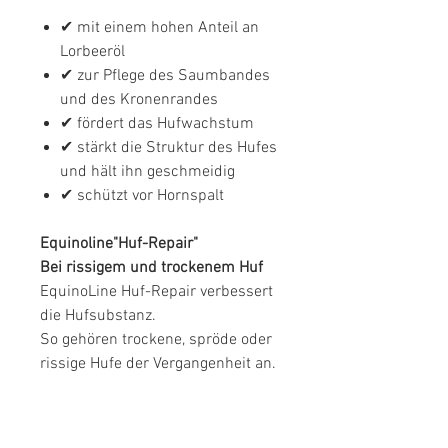
✔
mit einem hohen Anteil an
Lorbeeröl
✔
zur Pflege des Saumbandes
und des Kronenrandes
✔
fördert das Hufwachstum
✔
stärkt die Struktur des Hufes
und hält ihn geschmeidig
✔
schützt vor Hornspalt
Equinoline"Huf-Repair"
Bei rissigem und trockenem Huf
EquinoLine Huf-Repair verbessert
die Hufsubstanz.
So gehören trockene, spröde oder
rissige Hufe der Vergangenheit an.
Anwendungsempfehlung
Equinoline Huf-Repair nach Bedarf