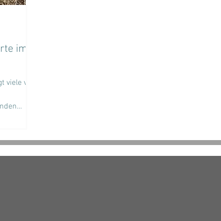
rte im
t viele von
inden