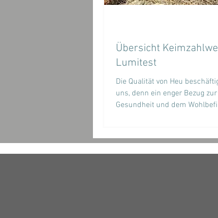
Übersicht Keimzahlwe
Lumitest
Die Qualität von Heu beschäftig
uns, denn ein enger Bezug zur
Gesundheit und dem Wohlbef
unserer Pferde besteht ohne...