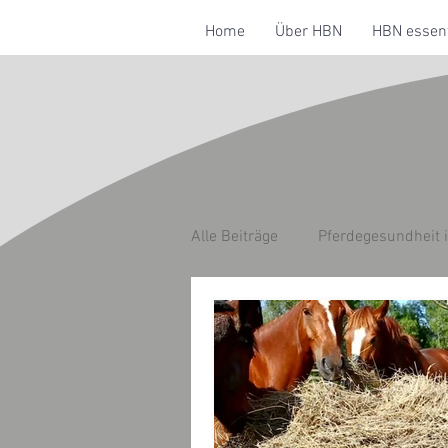
Home
Über HBN
HBN essent
Alle Beiträge
Pferdegesundheit 