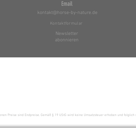
Email
kontakt@horse-by-nature.de
Kontaktformular
Newsletter
abonnieren
enen Preise sind Endpreise. Gemäß § 19 UStG wird keine Umsatzsteuer erhoben und folglich 