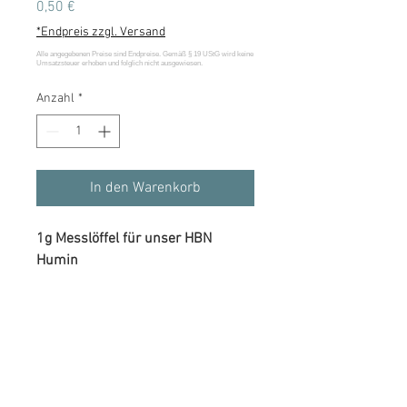
Preis
0,50 €
*Endpreis zzgl. Versand
Anzahl
*
In den Warenkorb
1g Messlöffel für unser HBN
Humin
Informationen
Email
Connect
Impressum
kontakt@horse-by-nature.de
Datenschutz
Kontaktformular
Wiederrufsrecht